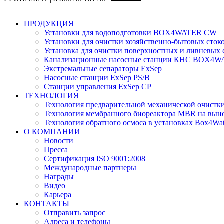
ПРОДУКЦИЯ
Установки для водоподготовки BOX4WATER CW
Установки для очистки хозяйственно-бытовых с
Установка для очистки поверхностных и ливневых
Канализационные насосные станции КНС BOX4W
Экстремальные сепараторы ExSep
Насосные станции ExSep PS/B
Станции управления ExSep CP
ТЕХНОЛОГИЯ
Технология предварительной механической очистки
Технология мембранного биореактора MBR на выно
Технология обратного осмоса в установках Box4Wat
О КОМПАНИИ
Новости
Пресса
Сертификация ISO 9001:2008
Международные партнеры
Награды
Видео
Карьера
КОНТАКТЫ
Отправить запрос
Адреса и телефоны