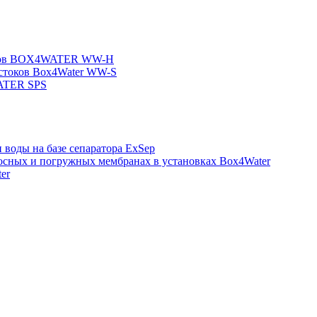
токов BOX4WATER WW-H
 стоков Box4Water WW-S
ATER SPS
 воды на базе сепаратора ExSep
сных и погружных мембранах в установках Box4Water
er